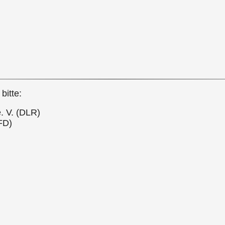
bitte:
. V. (DLR)
FD)